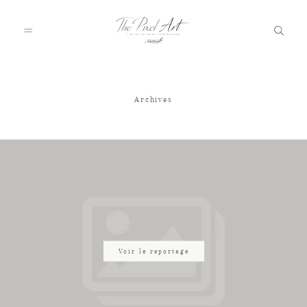
Archives
A PROPOS
PORTFOLIO
TARIFS
JOURNAL
Voir le reportage
VOTRE REPORTAGE