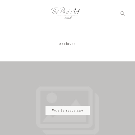
Archives
A PROPOS
PORTFOLIO
TARIFS
JOURNAL
Voir le reportage
VOTRE REPORTAGE