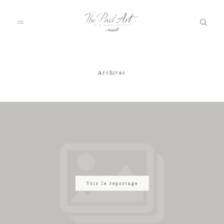
Archives
A PROPOS
PORTFOLIO
TARIFS
JOURNAL
Voir le reportage
VOTRE REPORTAGE