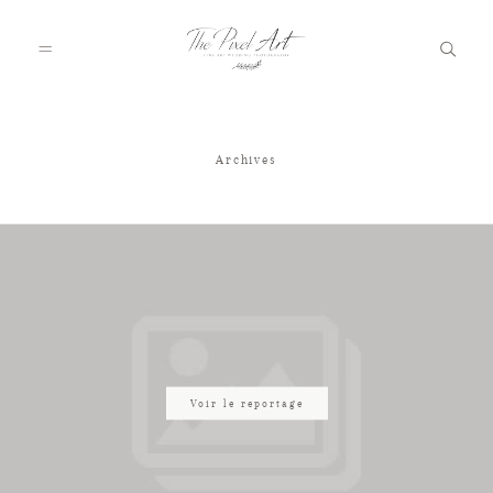
Archives
A PROPOS
PORTFOLIO
TARIFS
JOURNAL
Voir le reportage
VOTRE REPORTAGE