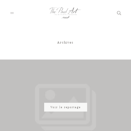
Archives
A PROPOS
PORTFOLIO
TARIFS
JOURNAL
Voir le reportage
VOTRE REPORTAGE