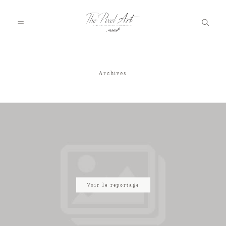
Archives
A PROPOS
PORTFOLIO
TARIFS
JOURNAL
Voir le reportage
VOTRE REPORTAGE