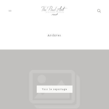
Archives
A PROPOS
PORTFOLIO
TARIFS
JOURNAL
Voir le reportage
VOTRE REPORTAGE