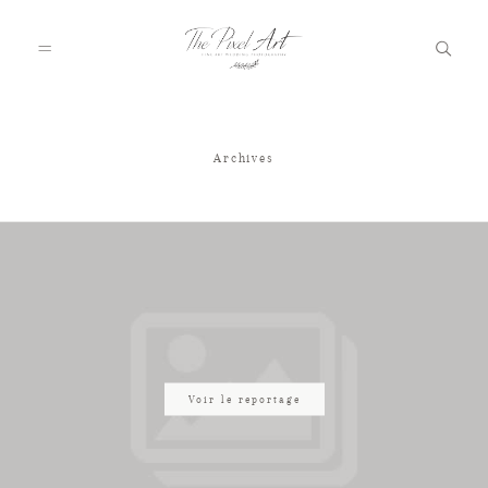
Archives
A PROPOS
PORTFOLIO
TARIFS
JOURNAL
Voir le reportage
VOTRE REPORTAGE