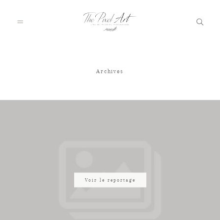
Archives
A PROPOS
PORTFOLIO
TARIFS
JOURNAL
Voir le reportage
VOTRE REPORTAGE