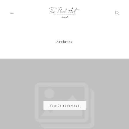
Archives
A PROPOS
PORTFOLIO
TARIFS
JOURNAL
Voir le reportage
VOTRE REPORTAGE