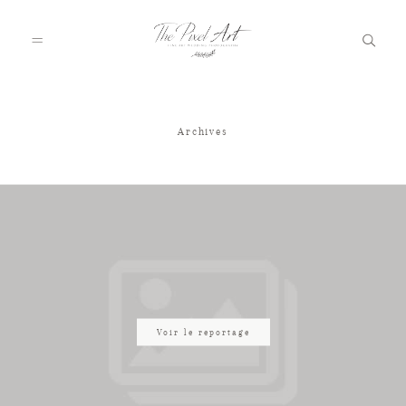
Archives
A PROPOS
PORTFOLIO
TARIFS
JOURNAL
Voir le reportage
VOTRE REPORTAGE