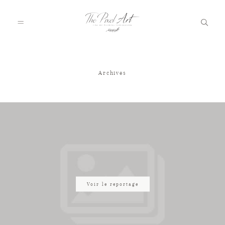
Archives
A PROPOS
PORTFOLIO
TARIFS
JOURNAL
Voir le reportage
VOTRE REPORTAGE