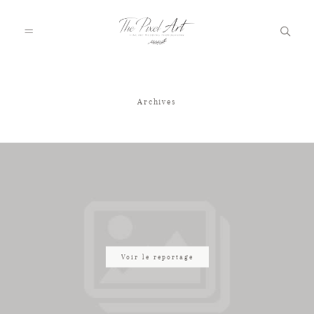
Archives
A PROPOS
PORTFOLIO
TARIFS
JOURNAL
Voir le reportage
VOTRE REPORTAGE