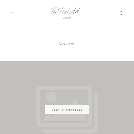
Archives
A PROPOS
PORTFOLIO
TARIFS
JOURNAL
Voir le reportage
VOTRE REPORTAGE