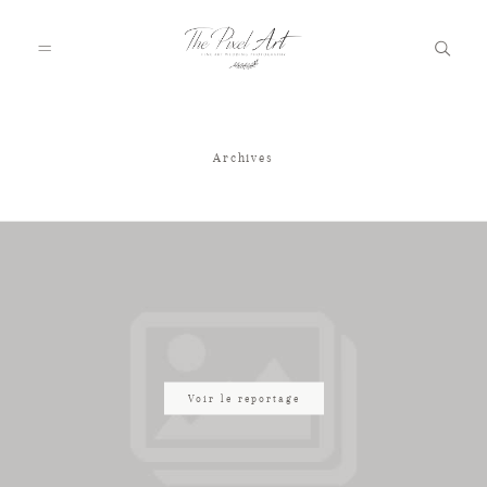
Archives
A PROPOS
PORTFOLIO
TARIFS
JOURNAL
Voir le reportage
VOTRE REPORTAGE