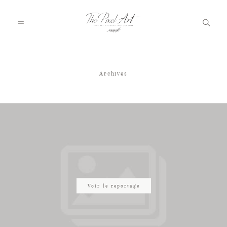
Archives
A PROPOS
PORTFOLIO
TARIFS
JOURNAL
Voir le reportage
VOTRE REPORTAGE