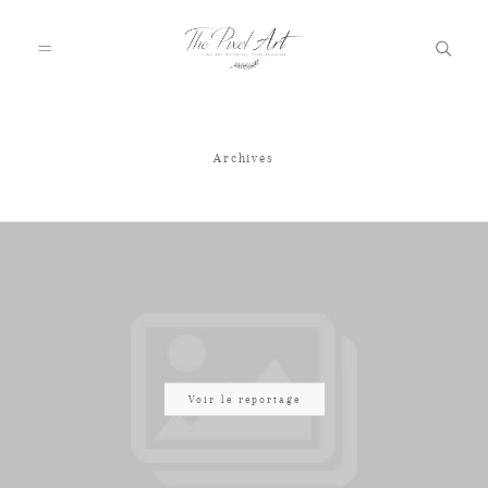
Archives
A PROPOS
PORTFOLIO
TARIFS
JOURNAL
Voir le reportage
VOTRE REPORTAGE