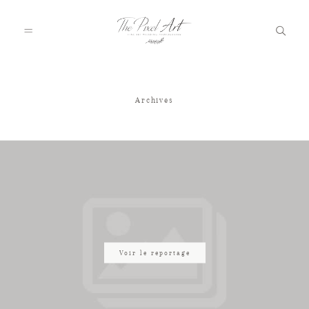
Archives
A PROPOS
PORTFOLIO
TARIFS
JOURNAL
Voir le reportage
VOTRE REPORTAGE