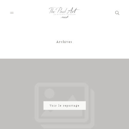
Archives
A PROPOS
PORTFOLIO
TARIFS
JOURNAL
Voir le reportage
VOTRE REPORTAGE