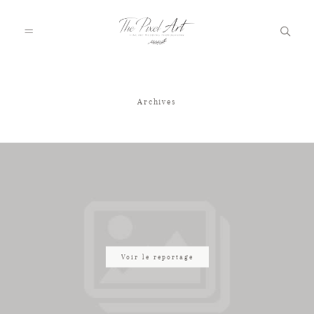
Archives
A PROPOS
PORTFOLIO
TARIFS
JOURNAL
Voir le reportage
VOTRE REPORTAGE