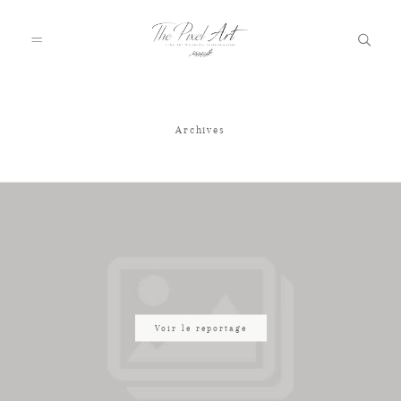
Archives
A PROPOS
PORTFOLIO
TARIFS
JOURNAL
Voir le reportage
VOTRE REPORTAGE