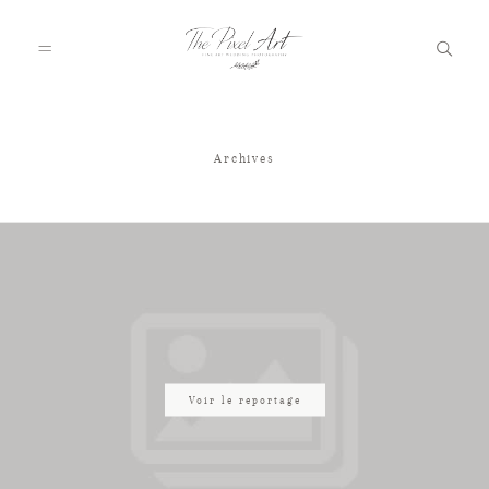
Archives
A PROPOS
PORTFOLIO
TARIFS
JOURNAL
Voir le reportage
VOTRE REPORTAGE