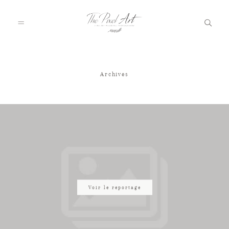
Archives
A PROPOS
PORTFOLIO
TARIFS
JOURNAL
Voir le reportage
VOTRE REPORTAGE