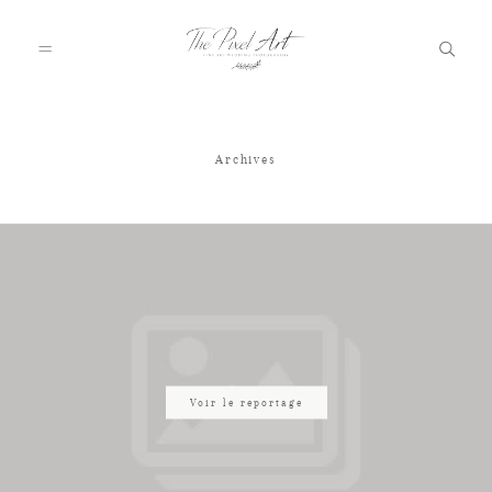
Archives
A PROPOS
PORTFOLIO
TARIFS
JOURNAL
Voir le reportage
VOTRE REPORTAGE