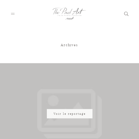
Archives
A PROPOS
PORTFOLIO
TARIFS
JOURNAL
Voir le reportage
VOTRE REPORTAGE