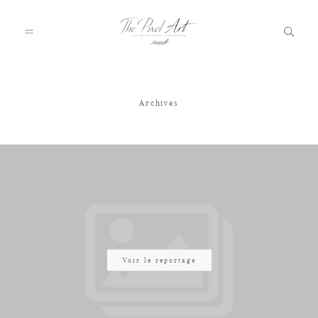
Archives
A PROPOS
PORTFOLIO
TARIFS
JOURNAL
Voir le reportage
VOTRE REPORTAGE