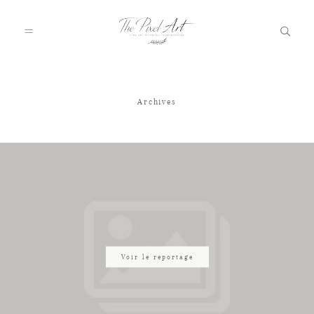
Archives
A PROPOS
PORTFOLIO
TARIFS
JOURNAL
Voir le reportage
VOTRE REPORTAGE