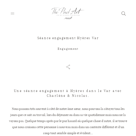
Séance engagement Hyères Var
A PROPOS
Engagement
PORTFOLIO
TARIFS
Une séance engagement à Hyères dans le Var avec
Charlène & Nicolas.
Nous passons très souvent à côté de notre âme sœur, nous pouvons la côtoyer tous les
JOURNAL
jours que ce soit au travail, lors du déjeuner ou dans sa vie quotidienne mais nous ne la
voyons pas. Quelque temps après par le pur hasard où quelque chose d’autre, il se trouve
que nous croisons cette personne à nouveau mais dans un contexte différent et d’un
VOTRE REPORTAGE
coup tout semble simple et évident…