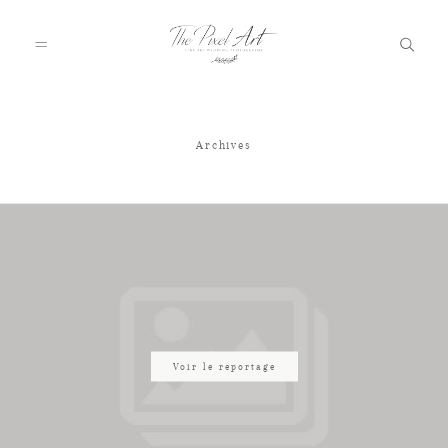
Archives
A PROPOS
PORTFOLIO
TARIFS
JOURNAL
Voir le reportage
VOTRE REPORTAGE