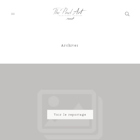
Archives
A PROPOS
PORTFOLIO
TARIFS
JOURNAL
Voir le reportage
VOTRE REPORTAGE