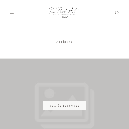
Archives
A PROPOS
PORTFOLIO
TARIFS
JOURNAL
Voir le reportage
VOTRE REPORTAGE