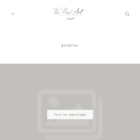
Archives
A PROPOS
PORTFOLIO
TARIFS
JOURNAL
Voir le reportage
VOTRE REPORTAGE