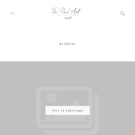
Archives
A PROPOS
PORTFOLIO
TARIFS
JOURNAL
Voir le reportage
VOTRE REPORTAGE