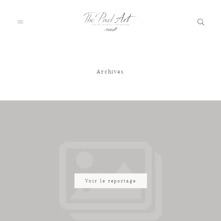
Archives
A PROPOS
PORTFOLIO
TARIFS
JOURNAL
Voir le reportage
VOTRE REPORTAGE