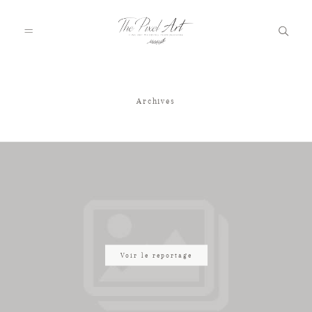
Archives
A PROPOS
PORTFOLIO
TARIFS
JOURNAL
Voir le reportage
VOTRE REPORTAGE