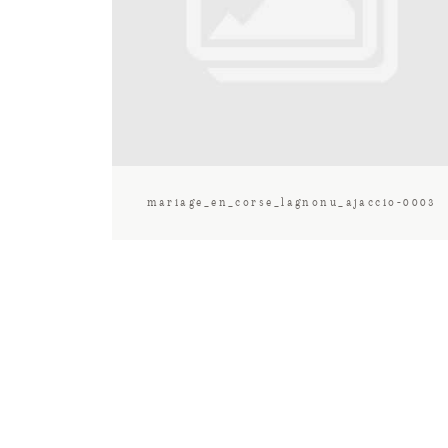
mariage_en_corse_lagnonu_ajaccio-0003