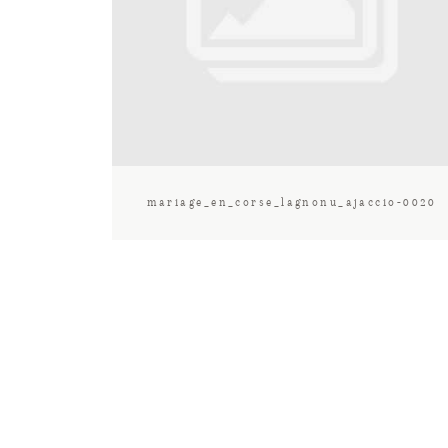
mariage_en_corse_lagnonu_ajaccio-0020