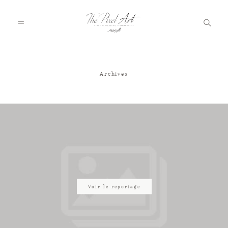
Archives
A PROPOS
PORTFOLIO
TARIFS
JOURNAL
Voir le reportage
VOTRE REPORTAGE