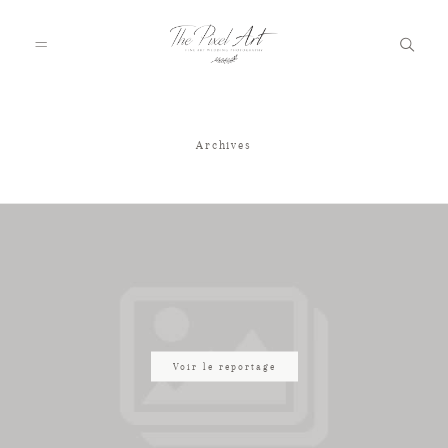
Archives
A PROPOS
PORTFOLIO
TARIFS
JOURNAL
Voir le reportage
VOTRE REPORTAGE