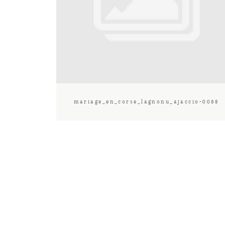
mariage_en_corse_lagnonu_ajaccio-0088