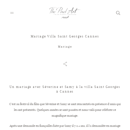
Mariage Villa Saint Georges Cannes
A PROPOS
Mariage
PORTFOLIO
TARIFS
Un mariage avec Séverine et Samy à la villa Saint Georges
à Cannes
C’est au festival du film que Séverine et Samy se sont rencontrés en présence d’amis qui
JOURNAL
les ont présentés. Quelques années se sont passées et nous voilà pour célébrer ce
magnifique mariage.
Après une demande en fiançailles faite par Samy il y a 4 ans, il l’a demandée en mariage
VOTRE REPORTAGE