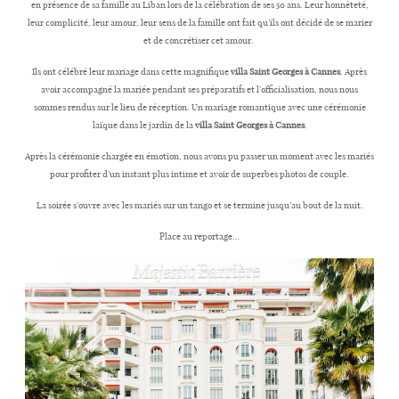
en présence de sa famille au Liban lors de la célébration de ses 50 ans. Leur honnêteté,
leur complicité, leur amour, leur sens de la famille ont fait qu’ils ont décidé de se marier
et de concrétiser cet amour.
CONTACT
Ils ont célébré leur mariage dans cette magnifique
villa Saint Georges à Cannes
. Après
avoir accompagné la mariée pendant ses préparatifs et l’officialisation, nous nous
sommes rendus sur le lieu de réception. Un mariage romantique avec une cérémonie
laïque dans le jardin de la
villa Saint Georges à Cannes
.
Après la cérémonie chargée en émotion, nous avons pu passer un moment avec les mariés
pour profiter d’un instant plus intime et avoir de superbes photos de couple.
La soirée s’ouvre avec les mariés sur un tango et se termine jusqu’au bout de la nuit.
Place au reportage…