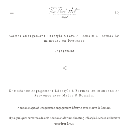
Séance engagement Lifestyle Maëva & Romain à Bormes les
mimosas en Provence
A PROPOS
Engagement
PORTFOLIO
TARIFS
Une séance engagement Lifestyle à Bormes les mimosas en
Provence avec Maëva & Romain.
JOURNAL
Nous avons passé une journée engagement lifestyle avec Maëva & Romain.
Il y a quelques semaines de cela nous avons fait un shooting Lifestyle à Maëva et Romain
pour leur PACS.
VOTRE REPORTAGE