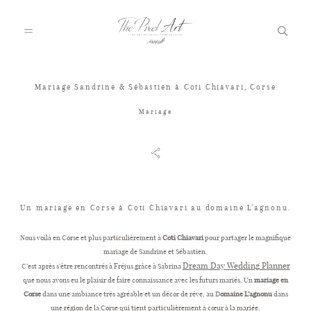
Mariage Sandrine & Sébastien à Coti Chiavari, Corse
A PROPOS
Mariage
PORTFOLIO
TARIFS
Un mariage en Corse à Coti Chiavari au domaine L’agnonu.
Nous voilà en Corse et plus particulièrement à
Coti Chiavari
pour partager le magnifique
mariage de Sandrine et Sébastien.
JOURNAL
Dream Day Wedding Planner
C’est après s’être rencontrés à Fréjus grâce à Sabrina
que nous avons eu le plaisir de faire connaissance avec les futurs mariés. Un
mariage en
Corse
dans une ambiance très agréable et un décor de rêve, au D
omaine L’agnonu
dans
VOTRE REPORTAGE
une région de la Corse qui tient particulièrement à cœur à la mariée.