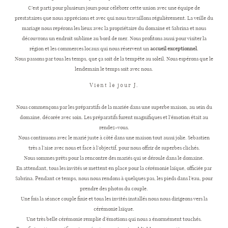
C’est parti pour plusieurs jours pour célébrer cette union avec une équipe de
prestataires que nous apprécions et avec qui nous travaillons régulièrement. La veille du
mariage nous repérons les lieux avec la propriétaire du domaine et Sabrina et nous
CONTACT
découvrons un endroit sublime au bord de mer. Nous profitons aussi pour visiter la
région et les commerces locaux qui nous réservent un
accueil exceptionnel
.
Nous passons par tous les temps, que ça soit de la tempête au soleil. Nous espérons que le
lendemain le temps soit avec nous.
Vient le jour J.
Nous commençons par les préparatifs de la mariée dans une superbe maison, au sein du
domaine, décorée avec soin. Les préparatifs furent magnifiques et l’émotion était au
rendez-vous.
Nous continuons avec le marié juste à côté dans une maison tout aussi jolie. Sebastien
très a l’aise avec nous et face à l’objectif, pour nous offrir de superbes clichés.
Nous sommes prêts pour la rencontre des mariés qui se déroule dans le domaine.
En attendant, tous les invités se mettent en place pour la cérémonie laïque, officiée par
Sabrina. Pendant ce temps, nous nous rendons à quelques pas, les pieds dans l’eau, pour
prendre des photos du couple.
Une fois la séance couple finie et tous les invités installés nous nous dirigeons vers la
cérémonie laïque.
Une très belle cérémonie remplie d’émotions qui nous a énormément touchés.